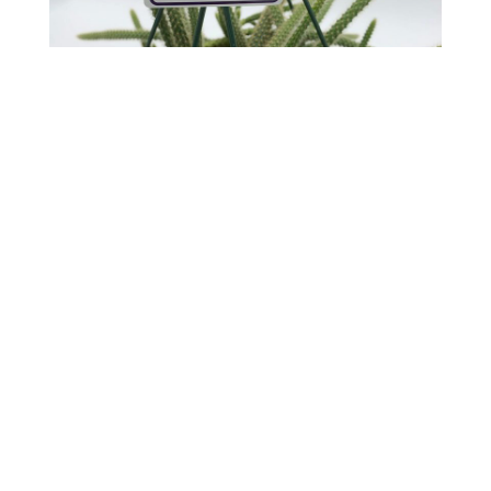
DISOCACTUS FLAGELLIFORMIS
Copyright 2019 © Cactus y Epifitas GV